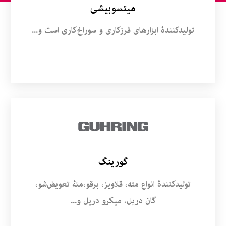
میتسوبیشی
تولیدکنندۀ ابزارهای فرزکاری و سوراخ‌کاری است و...
گورینگ
تولیدکنندۀ انواع مته، قلاویز، برقو،متۀ تعویض‌شو،
گان دریل، میکرو دریل و...