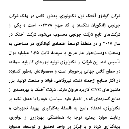
شرکت گوانژو آختک تول تکنولوژی، به‌طور کامل در تملک شرکت
چونجی ژانگویان تنگستن با کد سهام ۰۰۲۳۷۸ است و یکی از
شرکت‌های تابع شرکت چونجی محسوب می‌شود. شرکت آختک در
سال ۲۰۱۷ و در منطقۀ توسعۀ اقتصادی گوانگژو، در مساحتی به
وسعت دویست‌هزار متر مربع با سرمایۀ ثابت ۱.۶۵ میلیارد یوان
تأسیس شد. این شرکت از تکنولوژی تولید ابزارهای کارباید سمانته
در سطح کلاس جهانی برخوردار است و محصولاتش به‌طور گسترده
در اکثر صنایع ازجمله نفت، نیروگاهی، فولاد و صنعت تولید ابزار
ماشین‌های CNC کاربرد فراوان دارند. شرکت آختک با بهره‌مندی از
منابع گسترده‌ای که در اختیار دارد، سیاست خود را با هدف تکیه بر
تکنولوژی، اعتقاد راسخ به فلسفۀ به‌کارگیری بهینۀ تجهیزات و
رعایت موارد ایمنی، توجه به هماهنگی، بهره‌وری و نوآوری،
پایه‌گذاری کرده و با تمرکز بر واحد تحقیق و توسعه، همواره