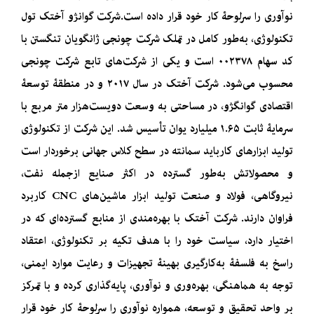
نوآوری را سرلوحۀ کار خود قرار داده است.شرکت گوانژو آختک تول
تکنولوژی، به‌طور کامل در تملک شرکت چونجی ژانگویان تنگستن با
کد سهام ۰۰۲۳۷۸ است و یکی از شرکت‌های تابع شرکت چونجی
محسوب می‌شود. شرکت آختک در سال ۲۰۱۷ و در منطقۀ توسعۀ
اقتصادی گوانگژو، در مساحتی به وسعت دویست‌هزار متر مربع با
سرمایۀ ثابت ۱.۶۵ میلیارد یوان تأسیس شد. این شرکت از تکنولوژی
تولید ابزارهای کارباید سمانته در سطح کلاس جهانی برخوردار است
و محصولاتش به‌طور گسترده در اکثر صنایع ازجمله نفت،
نیروگاهی، فولاد و صنعت تولید ابزار ماشین‌های CNC کاربرد
فراوان دارند. شرکت آختک با بهره‌مندی از منابع گسترده‌ای که در
اختیار دارد، سیاست خود را با هدف تکیه بر تکنولوژی، اعتقاد
راسخ به فلسفۀ به‌کارگیری بهینۀ تجهیزات و رعایت موارد ایمنی،
توجه به هماهنگی، بهره‌وری و نوآوری، پایه‌گذاری کرده و با تمرکز
بر واحد تحقیق و توسعه، همواره نوآوری را سرلوحۀ کار خود قرار