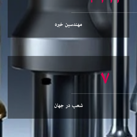
مهندسین خبره
۸
شعب در جهان