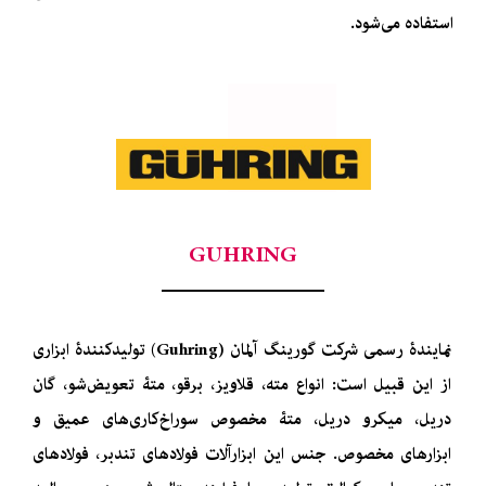
استفاده می‌شود.
GUHRING
نمایندۀ رسمی شرکت گورینگ آلمان (Guhring) تولیدکنندۀ ابزاری
از این قبیل است: انواع مته، قلاویز، برقو، متۀ تعویض‌شو، گان
دریل، میکرو دریل، متۀ مخصوص سوراخ‌کاری‌های عمیق و
ابزارهای مخصوص. جنس این ابزارآلات فولادهای تندبر، فولادهای