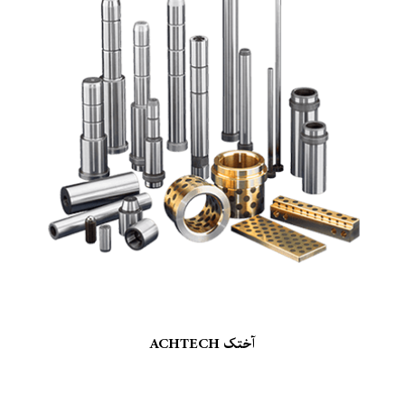
آختک ACHTECH