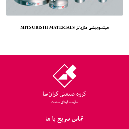
میتسوبیشی متریالز MITSUBISHI MATERIALS
تماس سریع با ما