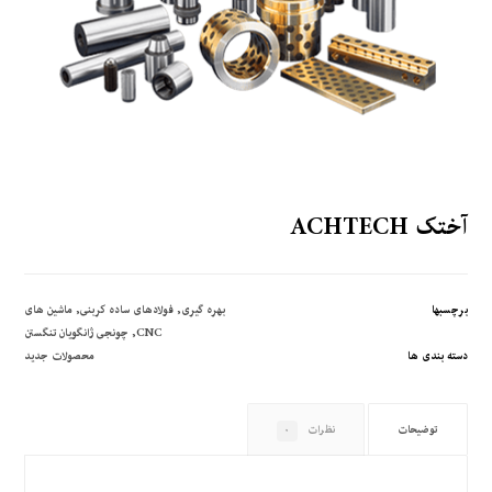
آختک ACHTECH
برچسبها
بهره ­گیری
,
فولادهای ساده کربنی
,
ماشین های
CNC
,
چونجی ژانگویان تنگستن
دسته بندی ها
محصولات جدید
توضیحات
نظرات
۰