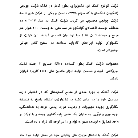
شرکت گوانژو آختک تول تکنولوژی، بطور کامل در تملک شرکت چونجی
ژانگویان تنگستن با کد سهام ۰۰۲۳۷۸ است و یکی از شرکت های تابعه
شرکت چونجی محسوب می گردد. شرکت آختک در سال ۲۰۱۷ و در
منطقه توسعه اقتصادی گوانگژو در مساحتی به وسعت ۲۰۰ هزار متر
مربع و سرمایه ثابت ۱.۶۵ میلیارد یوان تاسیس گردید. این شرکت از
تکنولوژی تولید ابزارهای کارباید سمانته در سطح کلاس جهانی
برخوردار است.
محصولات شرکت آختک بطور گسترده دراکثر صنایع از جمله نفت،
نیروگاهی، فولاد و صنعت تولید ابزار ماشین های CNC کاربرد فراوان
دارند.
شرکت آختک با بهره ­مندی از منابع گسترده­ای که در اختیار دارد،
سیاست خود را بر اساس تکیه بر تکنولوژی، اعتقاد راسخ به فلسفه
بکارگیری بهینه تجهیزات و رعایت موارد ایمنی، توجه به هماهنگی،
بهره ­وری و نوآوری به عنوان یک هدف پایه گذاری نموده و با تمرکز بر
واحد تحقیق و توسعه همواره نوآوری را سر لوحه کار قرار داده است.
شرکت آختک با انتقال مزیت های رقابتی خود در بخش تولید مواد خام