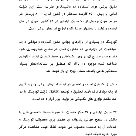
دقیق برشی مورد استفاده در ماشینکاری فلزات است. این شرکت
آلمانی با بیش ۳۵۰۰ کارمند مستقر در کشور آلمان، ۸۰۰۰ پرسنل در
سراسر جهان و بیش از ۷۰ سایت تولیدی در ۴۸ کشور جهان در حال
توسعه و تولید با روشهای مبتکرانه و توزیع ابزارهای برشی است.
گورینگ در بسیاری از بازارهای جهانی حضور گسترده و موفقی دارد.
موفقیت در بازارهایی که مشتریان فعال در صنایع خودروسازی، هوا-
فضا و سایر صنایع آن، بر روی یکنواختی و حفظ کیفیت تولید ابزارهای
شناخته شده موجود در بازار که منطبق بر استانداردهای بسیار
سختگیرانه می باشند، حساب ویژه ای باز نموده اند.
بیش از یک قرن تجربه و تخصص در تولید ابزارهای برشی و بهره گیری
از یک دپارتمان قدرتمند تحقیق و توسعه (R&D)، شرکت گورینگ را در
خط مقدم نوآوری های تکنیکی در تولید ابزار قرار داده است.
۲۶ سایت تولیدی و ۳۶ مرکز خدمات به همراه صدها متخصص فنی با
دانش در سطح جهانی، پشتوانه ای مطمئن برای محصولات گورینگ و
خدمات آن به صنعت محسوب می شوند. لطفا جهت مشاهده مراکز
مورد اشاره کلیک کنید.