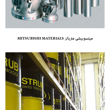
میتسوبیشی متریالز MITSUBISHI MATERIALS