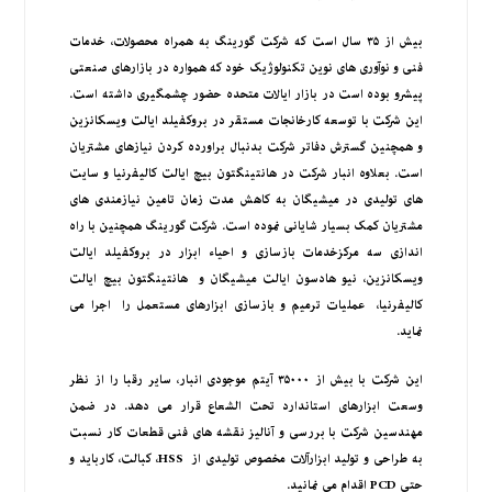
بیش از ۳۵ سال است که شرکت گورینگ به همراه محصولات، خدمات
فنی و نوآوری های نوین تکنولوژیک خود که همواره در بازارهای صنعتی
پیشرو بوده است در بازار ایالات متحده حضور چشمگیری داشته است.
این شرکت با توسعه کارخانجات مستقر در بروکفیلد ایالت ویسکانزین
و همچنین گسترش دفاتر شرکت بدنبال براورده کردن نیازهای مشتریان
است. بعلاوه انبار شرکت در هانتینگتون بیچ ایالت کالیفرنیا و سایت
های تولیدی در میشیگان به کاهش مدت زمان تامین نیازمندی های
مشتریان کمک بسیار شایانی نموده است. شرکت گورینگ همچنین با راه
اندازی سه مرکزخدمات بازسازی و احیاء ابزار در بروکفیلد ایالت
ویسکانزین، نیو هادسون ایالت میشیگان و هانتینگتون بیچ ایالت
کالیفرنیا، عملیات ترمیم و بازسازی ابزارهای مستعمل را اجرا می
نماید.
این شرکت با بیش از ۳۵۰۰۰ آیتم موجودی انبار، سایر رقبا را از نظر
وسعت ابزارهای استاندارد تحت الشعاع قرار می دهد. در ضمن
مهندسین شرکت با بررسی و آنالیز نقشه های فنی قطعات کار نسبت
به طراحی و تولید ابزارآلات مخصوص تولیدی از HSS، کبالت، کارباید و
حتی PCD اقدام می نمانید.