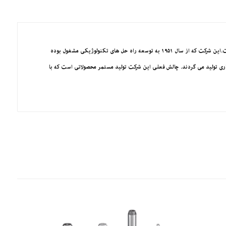
یک شرکت ایتالیایی پیشرو در جهان در تولید لوازم جانبی با دقت بالا برای ماشین ابزار است. خانواده D’ANDREA در سراسر جهان به بالا بودن کیفیت محصولات خود شناخته شده است.این شرکت که از سال ۱۹۵۱ به توسعه راه حل های تکنولوژیکی مشغول بوده
فتر مرکزی در Lainate (میلان) و Castel Del Giudice (Isernia)، Holders و Modular systems و CNC heads lines برای برش و حفاری تولید می گردند. چالش فعلی این شرکت تولید مستمر محصولاتی است که با