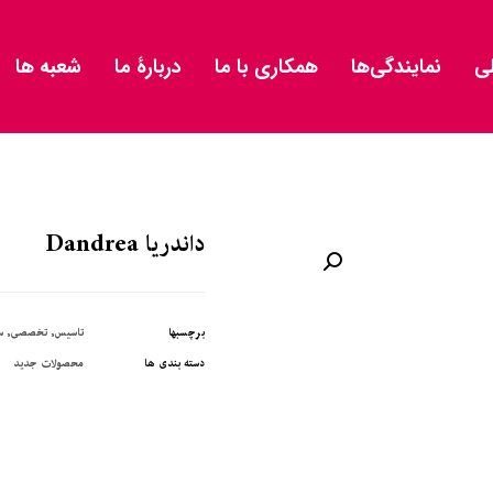
ی
نمایندگی‌ها
همکاری با ما
دربارۀ ما
شعبه ها
داندریا Dandrea
بزرگنمایی تصویر
برچسبها
تاسیس
,
تخصصی
,
س
دسته بندی ها
محصولات جدید