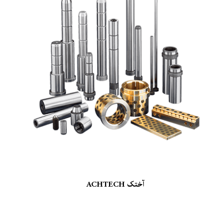
آختک ACHTECH