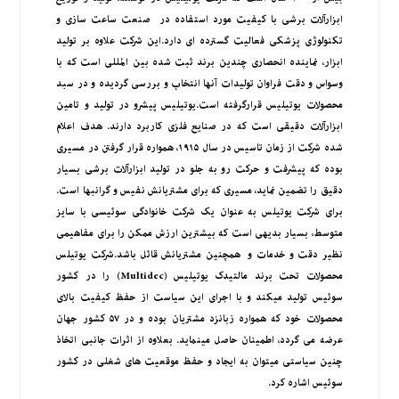
ابزارآلات برشی با کیفیت مورد استفاده در صنعت ساعت سازی و
تکنولوژی پزشکی فعالیت گسترده ای دارد.این شرکت علاوه بر تولید
ابزار، نماینده انحصاری چندین برند ثبت شده بین­ المللی است که با
وسواس و دقت فراوان تولیدات آنها انتخاب و بررسی گردیده و در سبد
محصولات یوتیلیس قرارگرفته است.یوتیلیس پیشرو در تولید و تامین
ابزارآلات دقیقی است که در صنایع فلزی کاربرد دارند. هدف اعلام
شده شرکت از زمان تاسیس در سال ۱۹۱۵، همواره قرار گرفتن در مسیری
بوده که پیشرفت و حرکت رو به جلو در تولید ابزارآلات برشی بسیار
دقیق را تضمین نماید، مسیری که برای مشتریانش نفیس و گرانبها است.
برای شرکت یوتیلس به عنوان یک شرکت خانوادگی سوئیسی با سایز
متوسط، بسیار بدیهی است که بیشترین ارزش ممکن را برای مفاهیمی
نظیر دقت و خدمات و همچنین مشتریانش قائل باشد.شرکت یوتیلس
محصولات تحت برند مالتی­دک یوتیلیس (Multidec) را در کشور
سوئیس تولید می­کند و با اجرای این سیاست از حفظ کیفیت بالای
محصولات خود که همواره زبانزد مشتریان بوده و در ۵۷ کشور جهان
عرضه می گردد، اطمینان حاصل می­نماید. بعلاوه از اثرات جانبی اتخاذ
چنین سیاستی می­توان به ایجاد و حفظ موقعیت های شغلی در کشور
سوئیس اشاره کرد.