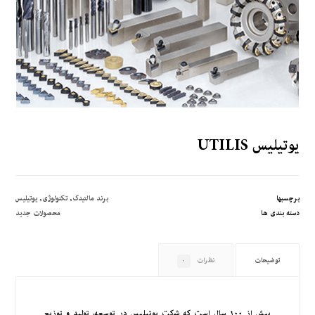
یوتیلیس UTILIS
برچسبها
برند مالتی­دک
,
تکنولوژی
,
یوتیلیس
دسته بندی ها
محصولات جدید
توضیحات
نظرات
۰
بیش از ۱۰۰ سال است که شرکت یوتیلیس در توسعه، تولید و توزیع