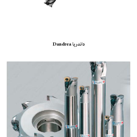
داندریا Dandrea